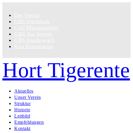
Der Verein
GBS Hinsbleek
CvO Müssenredder
GBS Am Sooren
GBS Kinderwarft
Kita Entengarten
Hort Tigerente
Aktuelles
Unser Verein
Struktur
Historie
Leitbild
Empfehlungen
Kontakt