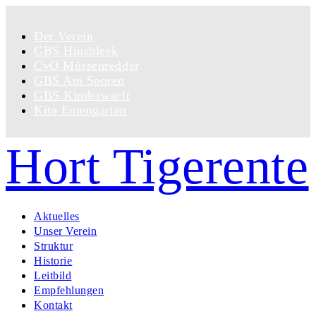
Der Verein
GBS Hinsbleek
CvO Müssenredder
GBS Am Sooren
GBS Kinderwarft
Kita Entengarten
Hort Tigerente
Aktuelles
Unser Verein
Struktur
Historie
Leitbild
Empfehlungen
Kontakt