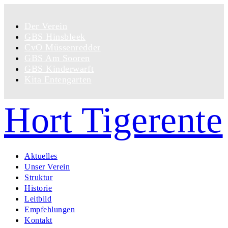
Der Verein
GBS Hinsbleek
CvO Müssenredder
GBS Am Sooren
GBS Kinderwarft
Kita Entengarten
Hort Tigerente
Aktuelles
Unser Verein
Struktur
Historie
Leitbild
Empfehlungen
Kontakt