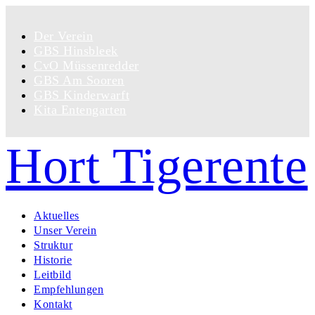
Der Verein
GBS Hinsbleek
CvO Müssenredder
GBS Am Sooren
GBS Kinderwarft
Kita Entengarten
Hort Tigerente
Aktuelles
Unser Verein
Struktur
Historie
Leitbild
Empfehlungen
Kontakt