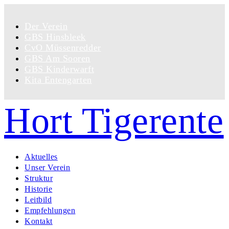
Der Verein
GBS Hinsbleek
CvO Müssenredder
GBS Am Sooren
GBS Kinderwarft
Kita Entengarten
Hort Tigerente
Aktuelles
Unser Verein
Struktur
Historie
Leitbild
Empfehlungen
Kontakt