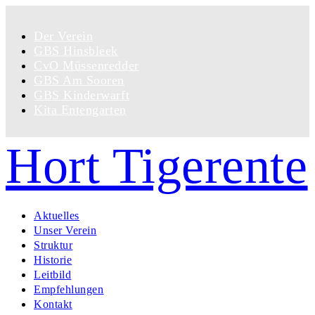
Der Verein
GBS Hinsbleek
CvO Müssenredder
GBS Am Sooren
GBS Kinderwarft
Kita Entengarten
Hort Tigerente
Aktuelles
Unser Verein
Struktur
Historie
Leitbild
Empfehlungen
Kontakt